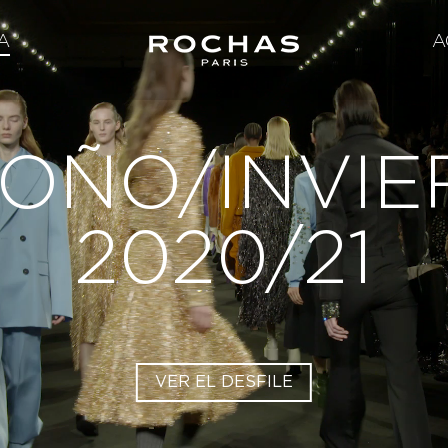
A
A
OÑO/INVI
2020/21
VER EL DESFILE