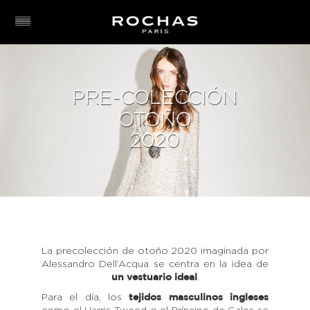
PRE-COLECCIÓN
OTOÑO
2020
La precolección de otoño 2020 imaginada por
Alessandro Dell’Acqua se centra en la idea de
.
un vestuario ideal
Para el día, los
tejidos masculinos ingleses