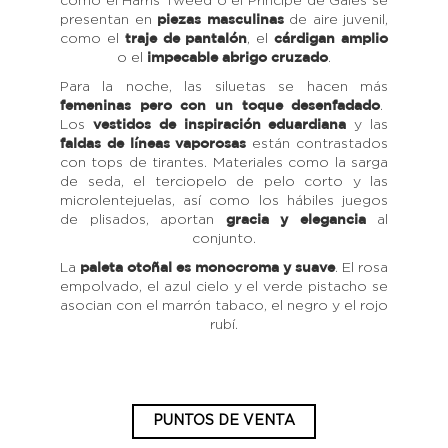
como el Harris Tweed o el Príncipe de Gales se
presentan en
de aire juvenil,
piezas masculinas
como el
, el
traje de pantalón
cárdigan amplio
o el
.
impecable abrigo cruzado
Para la noche, las siluetas se hacen más
.
femeninas pero con un toque desenfadado
Los
y las
vestidos de inspiración eduardiana
están contrastados
faldas de líneas vaporosas
con tops de tirantes. Materiales como la sarga
de seda, el terciopelo de pelo corto y las
microlentejuelas, así como los hábiles juegos
de plisados, aportan
al
gracia y elegancia
conjunto.
La
. El rosa
paleta otoñal es monocroma y suave
empolvado, el azul cielo y el verde pistacho se
asocian con el marrón tabaco, el negro y el rojo
rubí.
PUNTOS DE VENTA